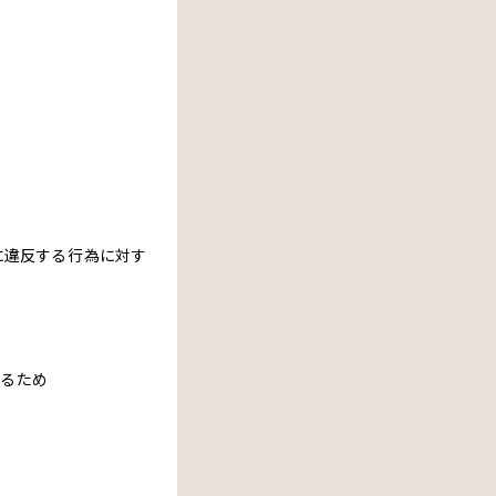
。
）に違反する行為に対す
するため